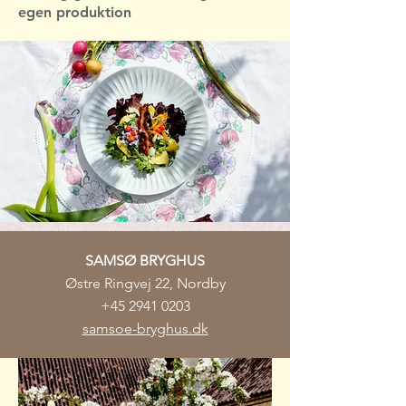
egen produktion
SAMSØ BRYGHUS
Østre Ringvej 22, Nordby
+45 2941 0203
samsoe-bryghus.dk