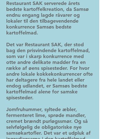
Restaurant SAK serverede årets
bedste kartoffelkreation, da Samsø
endnu engang lagde råvarer og
lokaler til den tilbagevendende
konkurrence Samsøs bedste
kartoffelmad.
Det var Restaurant SAK, der stod
bag den prisvindende kartoffelmad,
som var i skarp konkurrence med
otte andre delikate madder fra en
række af øens spisesteder. For hvor
andre lokale kokkekonkurrencer ofte
har deltagere fra hele landet eller
endog udlandet, er Samsøs bedste
kartoffelmad alene for samske
spisesteder.
Jomfruhummer, syltede æbler,
fermenteret lime, sprøde mandler,
cremet brændt purløgssmør. Og så
selvfølgelig de obligatoriske nye
samsøkartofler. Det var et udpluk af
ingredienserne i den kartoffelmad,