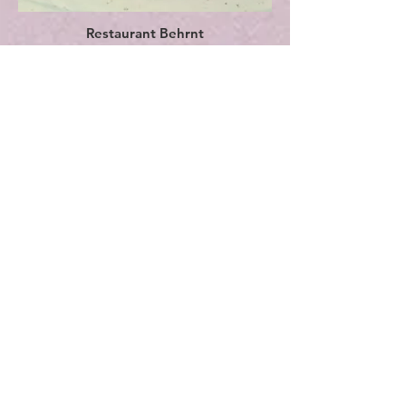
Restaurant Behrnt
Dommere og
konferencier 2016
Dommerpanelet bestod i år af den
michelinbestjernede kok
Paul
Cunningham
fra Henne Kirkeby Kro,
madskribent og kogebogsforfatter
Nadia Mathiasen
, hele Danmarks
smørrebrødsdronning
Ida Davidsen
,
den samske kartoffelavler
Jørgen
”Bubber” Jensen
, madblogger og
madanmelder ved gastro
Rasmus
”Feinschmeckeren” Palsgård
, kok og
restauratør
Rasmus Munk
fra Restaurant
Alchemist og
Jesper Koch
, der har flere
Michelin-restauranter på
samvittigheden, og som blandt andet