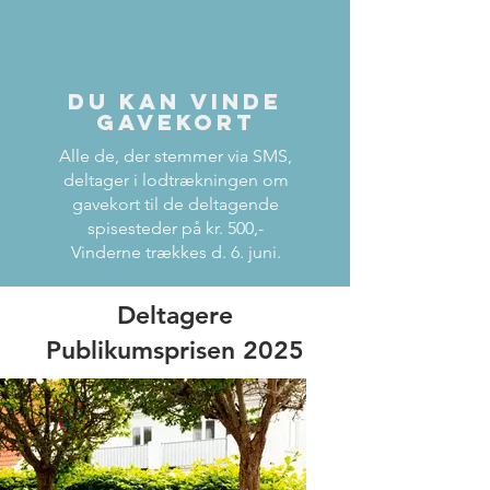
du kan vinde
gavekort
Alle de, der stemmer via SMS,
deltager i lodtrækningen om
gavekort til de deltagende
spisesteder på kr. 500,-
Vinderne trækkes d. 6. juni.
Deltagere
Publikumsprisen 2025